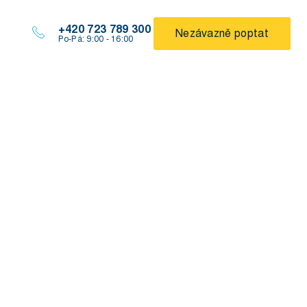
+420 723 789 300
Nezávazně poptat
Po-Pá: 9:00 - 16:00