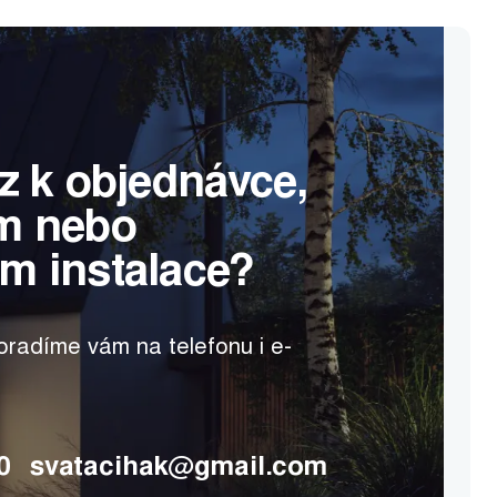
z k objednávce,
m nebo
m instalace?
radíme vám na telefonu i e-
0
svatacihak@gmail.com