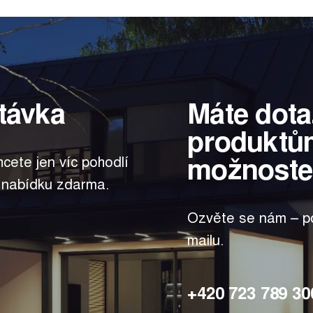
távka
Máte dota
produktů
možnoste
hcete jen víc pohodlí
 nabídku zdarma.
Ozvěte se nám – po
mailu.
+420 723 789 30